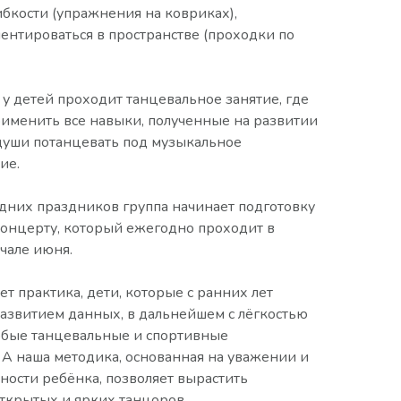
ибкости (упражнения на ковриках),
ентироваться в пространстве (проходки по
 у детей проходит танцевальное занятие, где
рименить все навыки, полученные на развитии
души потанцевать под музыкальное
ие.
дних праздников группа начинает подготовку
концерту, который ежегодно проходит в
чале июня.
ет практика, дети, которые с ранних лет
азвитием данных, в дальнейшем с лёгкостью
юбые танцевальные и спортивные
 А наша методика, основанная на уважении и
ности ребёнка, позволяет вырастить
открытых и ярких танцоров.