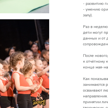
- развитию г
- умению ори
залу).
Раз в неделю
дети могут п
данных и от 
сопровожден
После нового
к отчётному 
конце мая-на
Как показыва
занимаются р
осваивают л
направления.
принятии лич
творческих, 