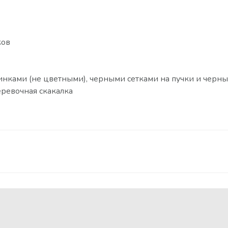
ков
инками (не цветными), черными сетками на пучки и черн
еревочная скакалка