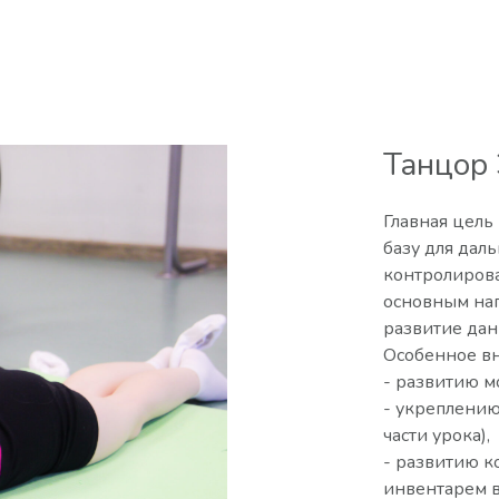
Танцор 
Главная цель
базу для дал
контролирова
основным нап
развитие дан
Особенное вн
- развитию м
- укреплению
части урока),
- развитию к
инвентарем в