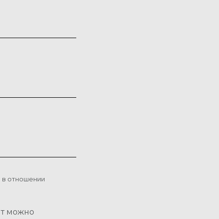
й в отношении
нт можно