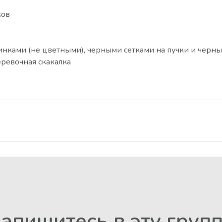
ков
инками (не цветными), черными сетками на пучки и черн
еревочная скакалка
апишитесь в эту груп